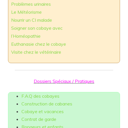
Problèmes urinaires
Le Météorisme
Nourrir un CI malade
Soigner son cobaye avec
l’Homéopathie
Euthanasie chez le cobaye
Visite chez le vétérinaire
Dossiers Spéciaux / Pratiques
F.A.Q des cobayes
Construction de cabanes
Cobaye et vacances
Contrat de garde
Rongeurs et enfants