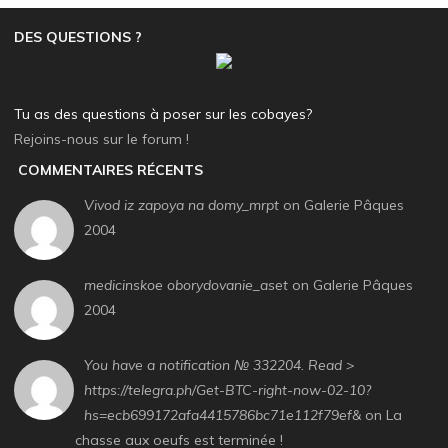
DES QUESTIONS ?
Tu as des questions à poser sur les cobayes?
Rejoins-nous sur le forum !
COMMENTAIRES RÉCENTS
Vivod iz zapoya na domy_mrpt
on Galerie Pâques
2004
medicinskoe oborydovanie_aset
on Galerie Pâques
2004
You have a notification № 332204. Read >
https://telegra.ph/Get-BTC-right-now-02-10?
hs=ecb699172afa4415786bc71e112f79ef&
on La
chasse aux oeufs est terminée !