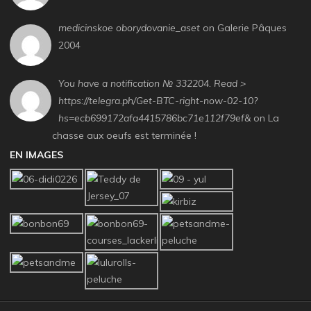
medicinskoe oborydovanie_aset
on Galerie Pâques
2004
You have a notification № 332204. Read >
https://telegra.ph/Get-BTC-right-now-02-10?
hs=ecb699172afa4415786bc71e112f79ef&
on La
chasse aux oeufs est terminée !
EN IMAGES