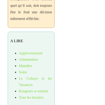
quel qu’il soit, doit toujours
être le fruit une décision
mûrement réfléchie.
A LIRE
Apprivoisement
Alimentation
Maladies
Soins
Le Cobaye et les
Vacances
Rongeurs et enfants
Tous les dossiers