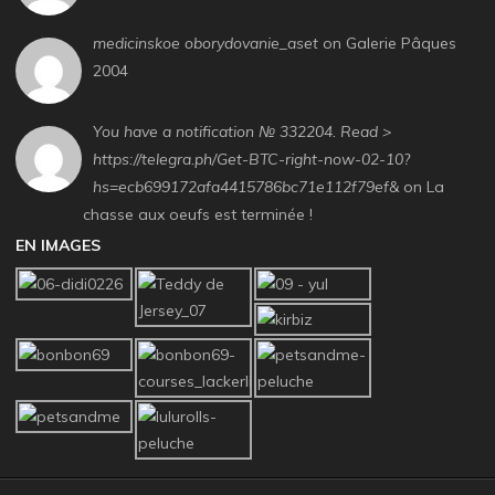
medicinskoe oborydovanie_aset
on Galerie Pâques
2004
You have a notification № 332204. Read >
https://telegra.ph/Get-BTC-right-now-02-10?
hs=ecb699172afa4415786bc71e112f79ef&
on La
chasse aux oeufs est terminée !
EN IMAGES