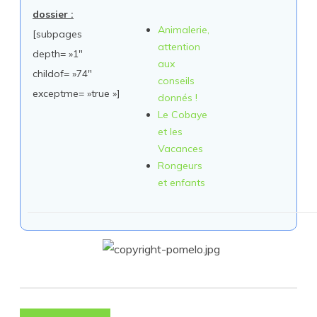
dossier :
Animalerie,
[subpages
attention
depth= »1″
aux
childof= »74″
conseils
exceptme= »true »]
donnés !
Le Cobaye
et les
Vacances
Rongeurs
et enfants