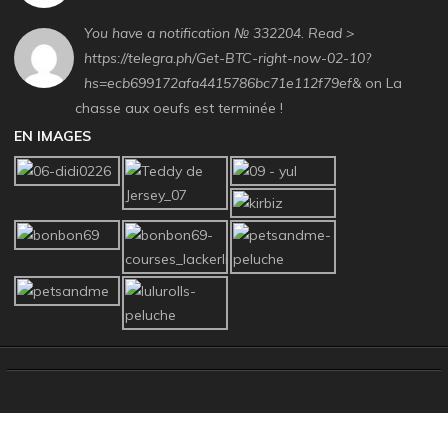
You have a notification № 332204. Read >
https://telegra.ph/Get-BTC-right-now-02-10?
hs=ecb699172afa4415786bc71e112f79ef&
on La
chasse aux oeufs est terminée !
EN IMAGES