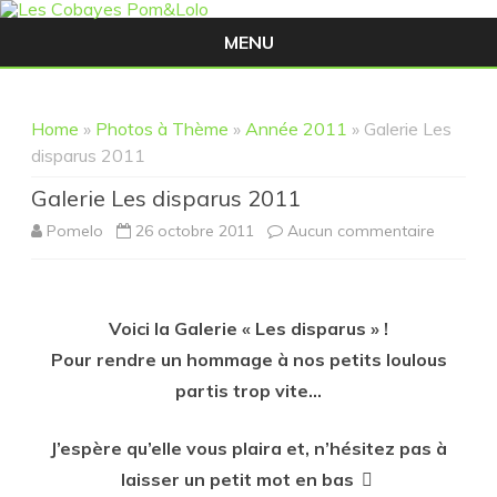
MENU
Skip
to
content
Home
»
Photos à Thème
»
Année 2011
» Galerie Les
disparus 2011
Galerie Les disparus 2011
sur
Pomelo
26 octobre 2011
Aucun commentaire
Galerie
Les
Voici la Galerie « Les disparus » !
disparus
Pour rendre un hommage à nos petits loulous
2011
partis trop vite…
J’espère qu’elle vous plaira et, n’hésitez pas à
laisser un petit mot en bas