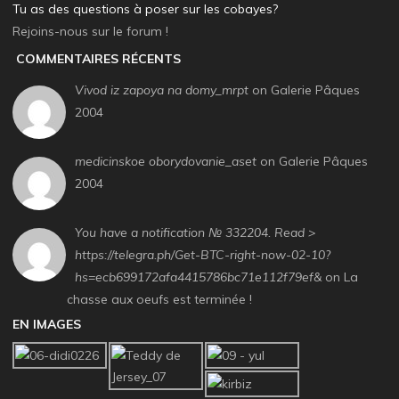
Tu as des questions à poser sur les cobayes?
Rejoins-nous sur le forum !
COMMENTAIRES RÉCENTS
Vivod iz zapoya na domy_mrpt
on Galerie Pâques
2004
medicinskoe oborydovanie_aset
on Galerie Pâques
2004
You have a notification № 332204. Read >
https://telegra.ph/Get-BTC-right-now-02-10?
hs=ecb699172afa4415786bc71e112f79ef&
on La
chasse aux oeufs est terminée !
EN IMAGES