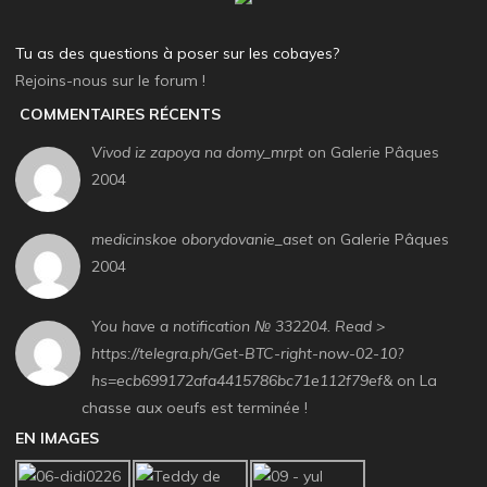
Tu as des questions à poser sur les cobayes?
Rejoins-nous sur le forum !
COMMENTAIRES RÉCENTS
Vivod iz zapoya na domy_mrpt
on Galerie Pâques
2004
medicinskoe oborydovanie_aset
on Galerie Pâques
2004
You have a notification № 332204. Read >
https://telegra.ph/Get-BTC-right-now-02-10?
hs=ecb699172afa4415786bc71e112f79ef&
on La
chasse aux oeufs est terminée !
EN IMAGES