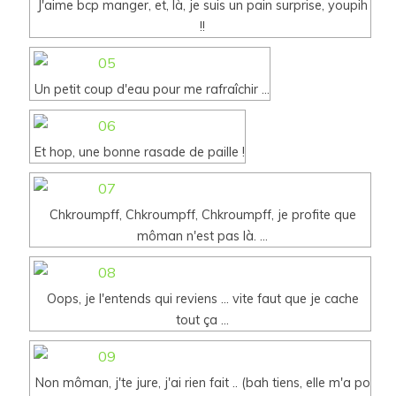
J'aime bcp manger, et, là, je suis un pain surprise, youpih
!!
Un petit coup d'eau pour me rafraîchir ...
Et hop, une bonne rasade de paille !
Chkroumpff, Chkroumpff, Chkroumpff, je profite que
môman n'est pas là. ...
Oops, je l'entends qui reviens ... vite faut que je cache
tout ça ...
Non môman, j'te jure, j'ai rien fait .. (bah tiens, elle m'a po