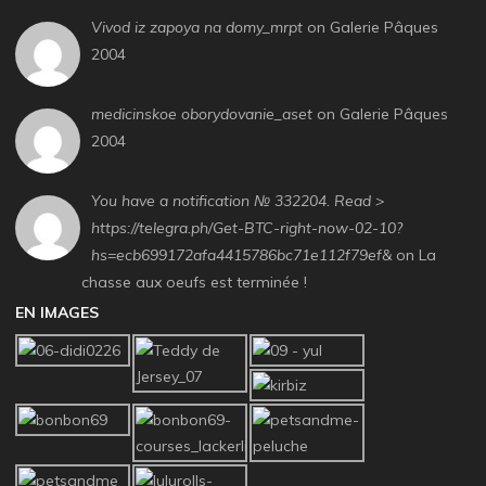
Vivod iz zapoya na domy_mrpt
on Galerie Pâques
2004
medicinskoe oborydovanie_aset
on Galerie Pâques
2004
You have a notification № 332204. Read >
https://telegra.ph/Get-BTC-right-now-02-10?
hs=ecb699172afa4415786bc71e112f79ef&
on La
chasse aux oeufs est terminée !
EN IMAGES