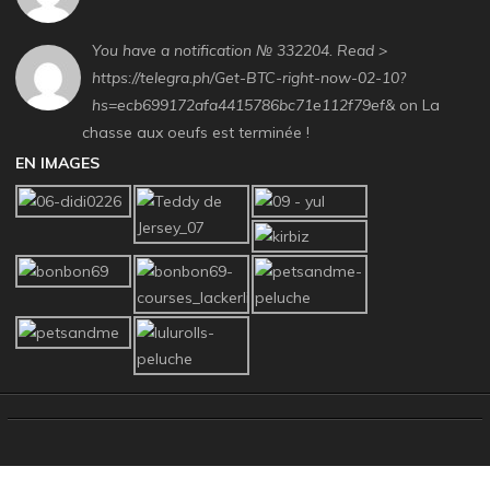
You have a notification № 332204. Read >
https://telegra.ph/Get-BTC-right-now-02-10?
hs=ecb699172afa4415786bc71e112f79ef&
on La
chasse aux oeufs est terminée !
EN IMAGES