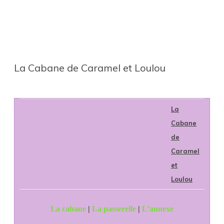
La Cabane de Caramel et Loulou
La
Cabane
de
Caramel
et
Loulou
La cabane
|
La passerelle
|
L’annexe