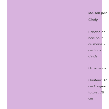
Maison par
Cindy
Cabane en
bois pour
au moins 2
cochons
d’inde
Dimensions:
Hauteur: 37
cm Largeur
totale : 78
cm