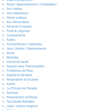
↳ Achat / Apprivoisement / Cohabitation
↳ Son habitat
↳ Vos installations
↳ Atelier pratique
↳ Son Alimentation
↳ Aliments Complets
↳ Fruits & Légumes
↳ Compléments
↳ Autres
↳ Comportement / habitudes
↳ Jeux / Sorties / Déplacements
↳ Soins
↳ Maladies
↳ Carnet de Santé
↳ Soigner avec l'Homéopathie
↳ Problèmes de Peau
↳ Digestif et Dentaire
↳ Respiratoire et Oculaire
↳ Autres
↳ Le P'tit coin du Paradis
↳ Archives
↳ Reproduction et Races
↳ Tes Z'autes Bebettes
↳ Lapin / Autres rongeurs