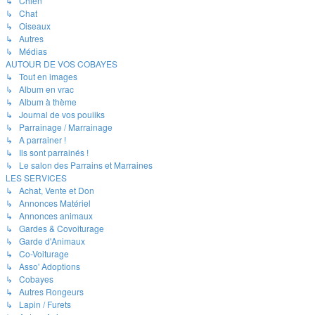
↳ Chien
↳ Chat
↳ Oiseaux
↳ Autres
↳ Médias
AUTOUR DE VOS COBAYES
↳ Tout en images
↳ Album en vrac
↳ Album à thème
↳ Journal de vos pouiiks
↳ Parrainage / Marrainage
↳ A parrainer !
↳ Ils sont parrainés !
↳ Le salon des Parrains et Marraines
LES SERVICES
↳ Achat, Vente et Don
↳ Annonces Matériel
↳ Annonces animaux
↳ Gardes & Covoiturage
↳ Garde d'Animaux
↳ Co-Voiturage
↳ Asso' Adoptions
↳ Cobayes
↳ Autres Rongeurs
↳ Lapin / Furets