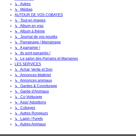
↳ Autres
↳ Médias
AUTOUR DE VOS COBAYES
↳ Tout en images
↳ Album en vrac
↳ Album à thème
↳ Journal de vos pouiiks
↳ Parrainage / Marrainage
↳ A parrainer !
↳ Ils sont parrainés !
↳ Le salon des Parrains et Marraines
LES SERVICES
↳ Achat, Vente et Don
↳ Annonces Matériel
↳ Annonces animaux
↳ Gardes & Covoiturage
↳ Garde d'Animaux
↳ Co-Voiturage
↳ Asso' Adoptions
↳ Cobayes
↳ Autres Rongeurs
↳ Lapin / Furets
↳ Autres Animaux