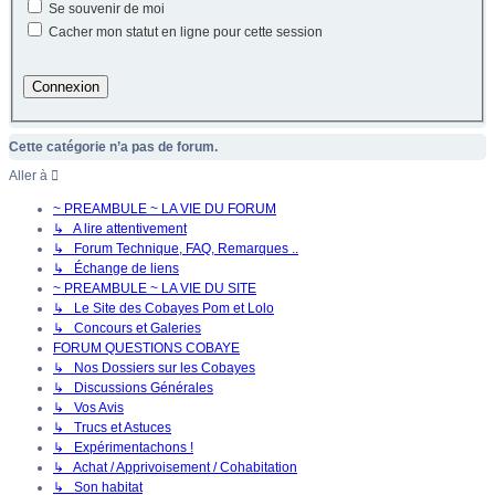
Se souvenir de moi
Cacher mon statut en ligne pour cette session
Cette catégorie n’a pas de forum.
Aller à
~ PREAMBULE ~ LA VIE DU FORUM
↳ A lire attentivement
↳ Forum Technique, FAQ, Remarques ..
↳ Échange de liens
~ PREAMBULE ~ LA VIE DU SITE
↳ Le Site des Cobayes Pom et Lolo
↳ Concours et Galeries
FORUM QUESTIONS COBAYE
↳ Nos Dossiers sur les Cobayes
↳ Discussions Générales
↳ Vos Avis
↳ Trucs et Astuces
↳ Expérimentachons !
↳ Achat / Apprivoisement / Cohabitation
↳ Son habitat