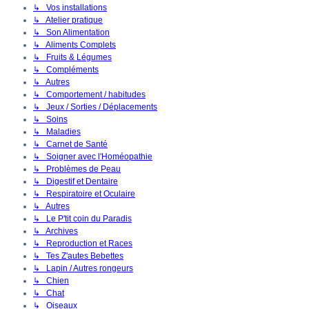
↳ Vos installations
↳ Atelier pratique
↳ Son Alimentation
↳ Aliments Complets
↳ Fruits & Légumes
↳ Compléments
↳ Autres
↳ Comportement / habitudes
↳ Jeux / Sorties / Déplacements
↳ Soins
↳ Maladies
↳ Carnet de Santé
↳ Soigner avec l'Homéopathie
↳ Problèmes de Peau
↳ Digestif et Dentaire
↳ Respiratoire et Oculaire
↳ Autres
↳ Le P'tit coin du Paradis
↳ Archives
↳ Reproduction et Races
↳ Tes Z'autes Bebettes
↳ Lapin / Autres rongeurs
↳ Chien
↳ Chat
↳ Oiseaux