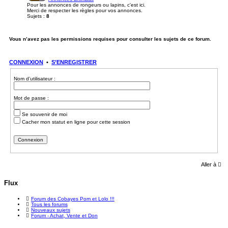
Pour les annonces de rongeurs ou lapins, c'est ici.
Merci de respecter les règles pour vos annonces.
Sujets :
8
Vous n’avez pas les permissions requises pour consulter les sujets de ce forum.
CONNEXION
•
S’ENREGISTRER
Nom d’utilisateur :
Mot de passe :
Se souvenir de moi
Cacher mon statut en ligne pour cette session
Aller à
Flux
Forum des Cobayes Pom et Lolo !!!
Tous les forums
Nouveaux sujets
Forum - Achat, Vente et Don