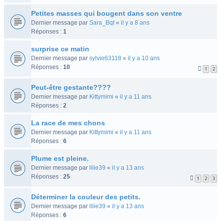
Petites masses qui bougent dans son ventre
Dernier message par
Sara_Bqt
«
il y a 8 ans
Réponses :
1
surprise ce matin
Dernier message par
sylvie63118
«
il y a 10 ans
Réponses :
10
1
2
Peut-être gestante????
Dernier message par
Kittymimi
«
il y a 11 ans
Réponses :
2
La race de mes chons
Dernier message par
Kittymimi
«
il y a 11 ans
Réponses :
6
Plume est pleine.
Dernier message par
lilie39
«
il y a 13 ans
Réponses :
25
1
2
3
Déterminer la couleur des petits.
Dernier message par
lilie39
«
il y a 13 ans
Réponses :
6