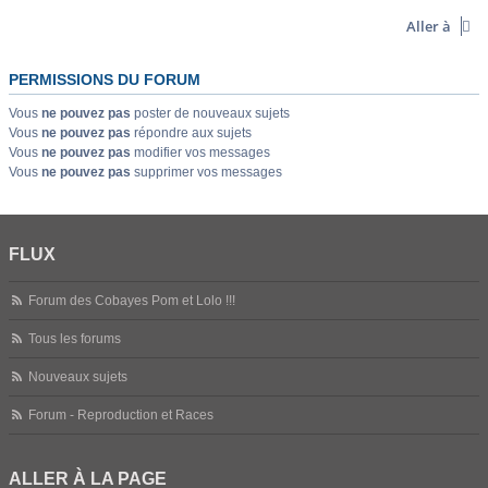
Aller à
PERMISSIONS DU FORUM
Vous
ne pouvez pas
poster de nouveaux sujets
Vous
ne pouvez pas
répondre aux sujets
Vous
ne pouvez pas
modifier vos messages
Vous
ne pouvez pas
supprimer vos messages
FLUX
Forum des Cobayes Pom et Lolo !!!
Tous les forums
Nouveaux sujets
Forum - Reproduction et Races
ALLER À LA PAGE