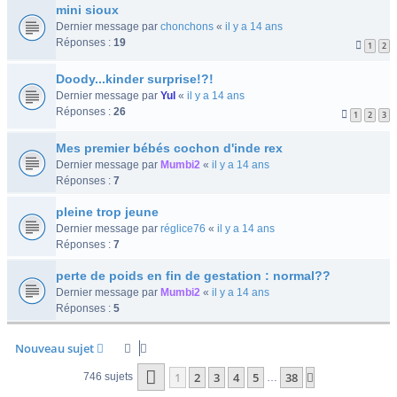
mini sioux
Dernier message par
chonchons
«
il y a 14 ans
Réponses :
19
1
2
Doody...kinder surprise!?!
Dernier message par
Yul
«
il y a 14 ans
Réponses :
26
1
2
3
Mes premier bébés cochon d'inde rex
Dernier message par
Mumbi2
«
il y a 14 ans
Réponses :
7
pleine trop jeune
Dernier message par
réglice76
«
il y a 14 ans
Réponses :
7
perte de poids en fin de gestation : normal??
Dernier message par
Mumbi2
«
il y a 14 ans
Réponses :
5
Nouveau sujet
Page
1
sur
38
1
2
3
4
5
38
Suivante
746 sujets
…