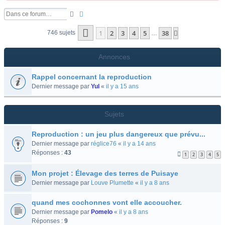
Rechercher
Recherche avancée
Page
1
sur
38
1
2
3
4
5
38
Suivante
746 sujets
…
Annonces
Rappel concernant la reproduction
Dernier message par
Yul
«
il y a 15 ans
Sujets
Reproduction : un jeu plus dangereux que prévu...
Dernier message par
réglice76
«
il y a 14 ans
Réponses :
43
1
2
3
4
5
Mon projet : Élevage des terres de Puisaye
Dernier message par
Louve Plumette
«
il y a 8 ans
quand mes cochonnes vont elle accoucher.
Dernier message par
Pomelo
«
il y a 8 ans
Réponses :
9