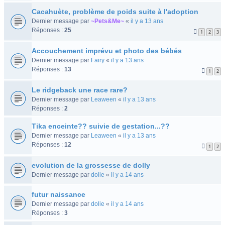
Cacahuète, problème de poids suite à l'adoption
Dernier message par
~Pets&Me~
«
il y a 13 ans
Réponses :
25
1
2
3
Accouchement imprévu et photo des bébés
Dernier message par
Fairy
«
il y a 13 ans
Réponses :
13
1
2
Le ridgeback une race rare?
Dernier message par
Leaween
«
il y a 13 ans
Réponses :
2
Tika enceinte?? suivie de gestation...??
Dernier message par
Leaween
«
il y a 13 ans
Réponses :
12
1
2
evolution de la grossesse de dolly
Dernier message par
dolie
«
il y a 14 ans
futur naissance
Dernier message par
dolie
«
il y a 14 ans
Réponses :
3