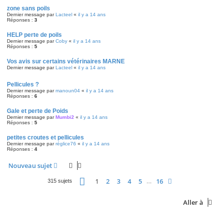
zone sans poils
Dernier message par
Lacteel
«
il y a 14 ans
Réponses :
3
HELP perte de poils
Dernier message par
Coby
«
il y a 14 ans
Réponses :
5
Vos avis sur certains vétérinaires MARNE
Dernier message par
Lacteel
«
il y a 14 ans
Pellicules ?
Dernier message par
manoun04
«
il y a 14 ans
Réponses :
6
Gale et perte de Poids
Dernier message par
Mumbi2
«
il y a 14 ans
Réponses :
5
petites croutes et pellicules
Dernier message par
réglice76
«
il y a 14 ans
Réponses :
4
Nouveau sujet
Page
1
sur
16
1
2
3
4
5
16
Suivante
315 sujets
…
Aller à