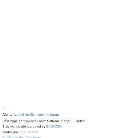
Aller à:
Accueil du Site
Index du forum
Développé par
phpBB
® Forum Software © phpBB Limited
Style we_clearblue created by
INVENTEA
Traduit par
phpBB-fr.com
Confidentialité
|
Conditions