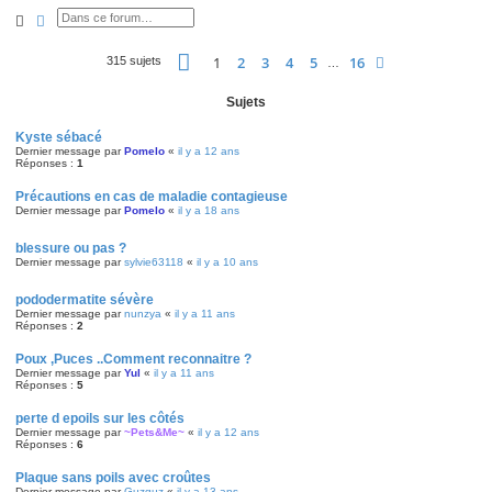
Rechercher
Recherche avancée
Page
1
sur
16
1
2
3
4
5
16
Suivante
315 sujets
…
Sujets
Kyste sébacé
Dernier message par
Pomelo
«
il y a 12 ans
Réponses :
1
Précautions en cas de maladie contagieuse
Dernier message par
Pomelo
«
il y a 18 ans
blessure ou pas ?
Dernier message par
sylvie63118
«
il y a 10 ans
pododermatite sévère
Dernier message par
nunzya
«
il y a 11 ans
Réponses :
2
Poux ,Puces ..Comment reconnaitre ?
Dernier message par
Yul
«
il y a 11 ans
Réponses :
5
perte d epoils sur les côtés
Dernier message par
~Pets&Me~
«
il y a 12 ans
Réponses :
6
Plaque sans poils avec croûtes
Dernier message par
Guzguz
«
il y a 13 ans