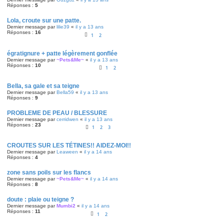
Réponses :
5
Lola, croute sur une patte.
Dernier message par
lilie39
«
il y a 13 ans
Réponses :
16
1
2
égratignure + patte légèrement gonflée
Dernier message par
~Pets&Me~
«
il y a 13 ans
Réponses :
10
1
2
Bella, sa gale et sa teigne
Dernier message par
Bella59
«
il y a 13 ans
Réponses :
9
PROBLEME DE PEAU / BLESSURE
Dernier message par
cerridwen
«
il y a 13 ans
Réponses :
23
1
2
3
CROUTES SUR LES TÉTINES!! AIDEZ-MOI!!
Dernier message par
Leaween
«
il y a 14 ans
Réponses :
4
zone sans poils sur les flancs
Dernier message par
~Pets&Me~
«
il y a 14 ans
Réponses :
8
doute : plaie ou teigne ?
Dernier message par
Mumbi2
«
il y a 14 ans
Réponses :
11
1
2