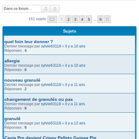
Rechercher
Recherche avancée
Page
1
sur
9
1
2
3
4
5
9
Suivante
161 sujets
…
Sujets
quel foin leur donner ?
Dernier message par
sylvie63118
«
il y a 10 ans
Réponses :
4
allergie
Dernier message par
sylvie63118
«
il y a 10 ans
Réponses :
6
nouveau granulé
Dernier message par
sylvie63118
«
il y a 11 ans
Réponses :
2
changement de granulés ou pas
Dernier message par
sylvie63118
«
il y a 11 ans
Réponses :
8
granulé
Dernier message par
sylvie63118
«
il y a 12 ans
Réponses :
9
Cavia Pro devient Crispy Pellets Guinea Pig