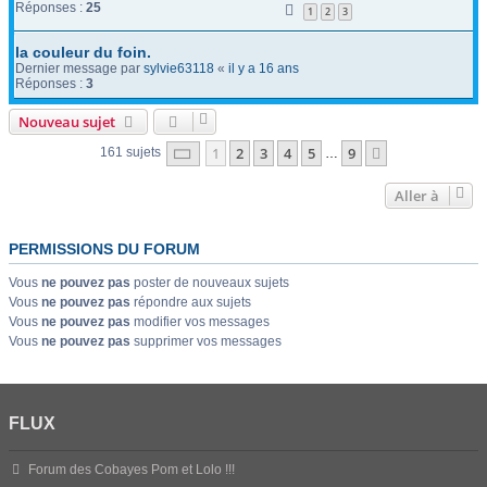
Réponses :
25
1
2
3
la couleur du foin.
Dernier message par
sylvie63118
«
il y a 16 ans
Réponses :
3
Nouveau sujet
Page
1
sur
9
1
2
3
4
5
9
Suivante
161 sujets
…
Aller à
PERMISSIONS DU FORUM
Vous
ne pouvez pas
poster de nouveaux sujets
Vous
ne pouvez pas
répondre aux sujets
Vous
ne pouvez pas
modifier vos messages
Vous
ne pouvez pas
supprimer vos messages
FLUX
Forum des Cobayes Pom et Lolo !!!