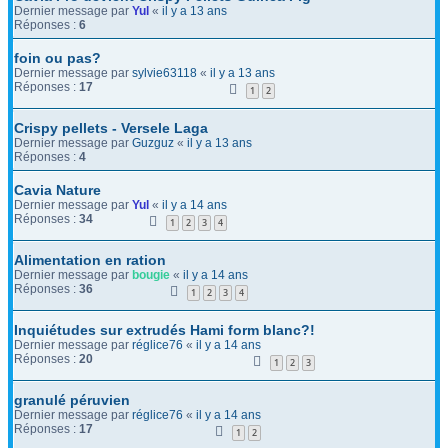
Dernier message par
Yul
«
il y a 13 ans
Réponses :
6
foin ou pas?
Dernier message par
sylvie63118
«
il y a 13 ans
Réponses :
17
1
2
Crispy pellets - Versele Laga
Dernier message par
Guzguz
«
il y a 13 ans
Réponses :
4
Cavia Nature
Dernier message par
Yul
«
il y a 14 ans
Réponses :
34
1
2
3
4
Alimentation en ration
Dernier message par
bougie
«
il y a 14 ans
Réponses :
36
1
2
3
4
Inquiétudes sur extrudés Hami form blanc?!
Dernier message par
réglice76
«
il y a 14 ans
Réponses :
20
1
2
3
granulé péruvien
Dernier message par
réglice76
«
il y a 14 ans
Réponses :
17
1
2