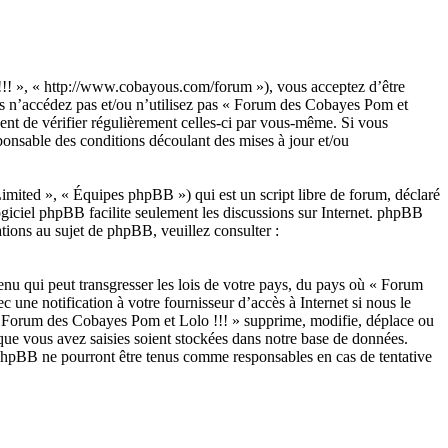
!!! », « http://www.cobayous.com/forum »), vous acceptez d’être
ors n’accédez pas et/ou n’utilisez pas « Forum des Cobayes Pom et
ent de vérifier régulièrement celles-ci par vous-même. Si vous
ponsable des conditions découlant des mises à jour et/ou
ited », « Équipes phpBB ») qui est un script libre de forum, déclaré
ogiciel phpBB facilite seulement les discussions sur Internet. phpBB
ions au sujet de phpBB, veuillez consulter :
enu qui peut transgresser les lois de votre pays, du pays où « Forum
une notification à votre fournisseur d’accès à Internet si nous le
 « Forum des Cobayes Pom et Lolo !!! » supprime, modifie, déplace ou
que vous avez saisies soient stockées dans notre base de données.
 phpBB ne pourront être tenus comme responsables en cas de tentative