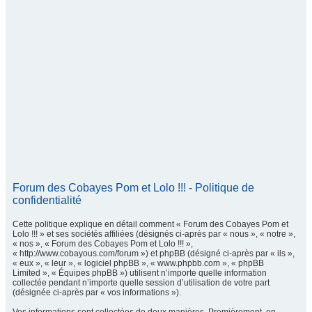
Forum des Cobayes Pom et Lolo !!! - Politique de
confidentialité
Cette politique explique en détail comment « Forum des Cobayes Pom et
Lolo !!! » et ses sociétés affiliées (désignés ci-après par « nous », « notre »,
« nos », « Forum des Cobayes Pom et Lolo !!! »,
« http://www.cobayous.com/forum ») et phpBB (désigné ci-après par « ils »,
« eux », « leur », « logiciel phpBB », « www.phpbb.com », « phpBB
Limited », « Équipes phpBB ») utilisent n’importe quelle information
collectée pendant n’importe quelle session d’utilisation de votre part
(désignée ci-après par « vos informations »).