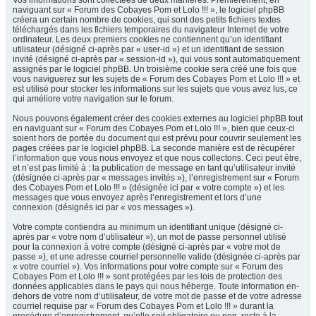
Vos informations sont collectées de deux manières. Premièrement, en
naviguant sur « Forum des Cobayes Pom et Lolo !!! », le logiciel phpBB
créera un certain nombre de cookies, qui sont des petits fichiers textes
téléchargés dans les fichiers temporaires du navigateur Internet de votre
ordinateur. Les deux premiers cookies ne contiennent qu’un identifiant
utilisateur (désigné ci-après par « user-id ») et un identifiant de session
invité (désigné ci-après par « session-id »), qui vous sont automatiquement
assignés par le logiciel phpBB. Un troisième cookie sera créé une fois que
vous naviguerez sur les sujets de « Forum des Cobayes Pom et Lolo !!! » et
est utilisé pour stocker les informations sur les sujets que vous avez lus, ce
qui améliore votre navigation sur le forum.
Nous pouvons également créer des cookies externes au logiciel phpBB tout
en naviguant sur « Forum des Cobayes Pom et Lolo !!! », bien que ceux-ci
soient hors de portée du document qui est prévu pour couvrir seulement les
pages créées par le logiciel phpBB. La seconde manière est de récupérer
l’information que vous nous envoyez et que nous collectons. Ceci peut être,
et n’est pas limité à : la publication de message en tant qu’utilisateur invité
(désignée ci-après par « messages invités »), l’enregistrement sur « Forum
des Cobayes Pom et Lolo !!! » (désignée ici par « votre compte ») et les
messages que vous envoyez après l’enregistrement et lors d’une
connexion (désignés ici par « vos messages »).
Votre compte contiendra au minimum un identifiant unique (désigné ci-
après par « votre nom d’utilisateur »), un mot de passe personnel utilisé
pour la connexion à votre compte (désigné ci-après par « votre mot de
passe »), et une adresse courriel personnelle valide (désignée ci-après par
« votre courriel »). Vos informations pour votre compte sur « Forum des
Cobayes Pom et Lolo !!! » sont protégées par les lois de protection des
données applicables dans le pays qui nous héberge. Toute information en-
dehors de votre nom d’utilisateur, de votre mot de passe et de votre adresse
courriel requise par « Forum des Cobayes Pom et Lolo !!! » durant la