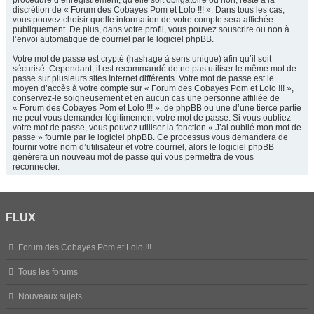
procédure d’enregistrement, qu’elle soit obligatoire ou non, reste à la
discrétion de « Forum des Cobayes Pom et Lolo !!! ». Dans tous les cas,
vous pouvez choisir quelle information de votre compte sera affichée
publiquement. De plus, dans votre profil, vous pouvez souscrire ou non à
l’envoi automatique de courriel par le logiciel phpBB.
Votre mot de passe est crypté (hashage à sens unique) afin qu’il soit
sécurisé. Cependant, il est recommandé de ne pas utiliser le même mot de
passe sur plusieurs sites Internet différents. Votre mot de passe est le
moyen d’accès à votre compte sur « Forum des Cobayes Pom et Lolo !!! »,
conservez-le soigneusement et en aucun cas une personne affiliée de
« Forum des Cobayes Pom et Lolo !!! », de phpBB ou une d’une tierce partie
ne peut vous demander légitimement votre mot de passe. Si vous oubliez
votre mot de passe, vous pouvez utiliser la fonction « J’ai oublié mon mot de
passe » fournie par le logiciel phpBB. Ce processus vous demandera de
fournir votre nom d’utilisateur et votre courriel, alors le logiciel phpBB
générera un nouveau mot de passe qui vous permettra de vous
reconnecter.
FLUX
Forum des Cobayes Pom et Lolo !!!
Tous les forums
Nouveaux sujets