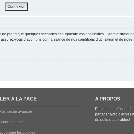
nt ne prend que quelques secondes et augmente vos possibilités. L’administrateur
ssurez-vous d’avoir pris connaissance de nos conditions d’utilisation et de notre po
LER À LA PAGE
A PROPOS
Pom et Lolo, c'est un fo
Recherche avancée
partager avec d'autres 
de poils si adorables!
Nous contacter
Supprimer les cookies