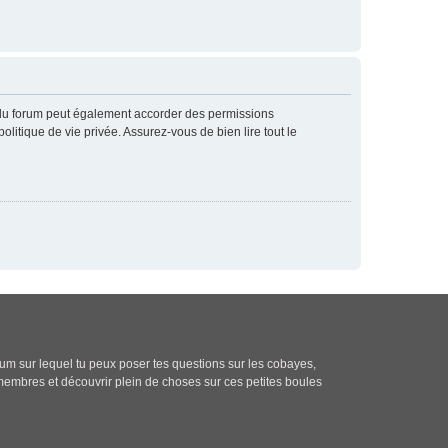
 du forum peut également accorder des permissions
litique de vie privée. Assurez-vous de bien lire tout le
rum sur lequel tu peux poser tes questions sur les cobayes,
membres et découvrir plein de choses sur ces petites boules