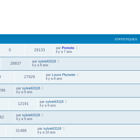
STATISTIQUES
par
Pomelo
0
29133
il y a 7 ans
par
sylvie63118
28837
il y a 8 ans
par
Louve Plumette
0
27929
il y a 8 ans
par
sylvie63118
298
il y a 9 ans
par
sylvie63118
12191
il y a 9 ans
par
sylvie63118
62
il y a 9 ans
par
sylvie63118
31488
il y a 10 ans