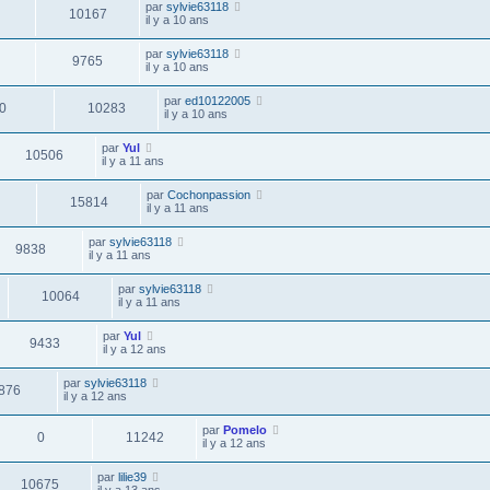
par
sylvie63118
10167
il y a 10 ans
par
sylvie63118
9765
il y a 10 ans
par
ed10122005
0
10283
il y a 10 ans
par
Yul
10506
il y a 11 ans
par
Cochonpassion
15814
il y a 11 ans
par
sylvie63118
9838
il y a 11 ans
par
sylvie63118
10064
il y a 11 ans
par
Yul
9433
il y a 12 ans
par
sylvie63118
876
il y a 12 ans
par
Pomelo
0
11242
il y a 12 ans
par
lilie39
10675
il y a 13 ans