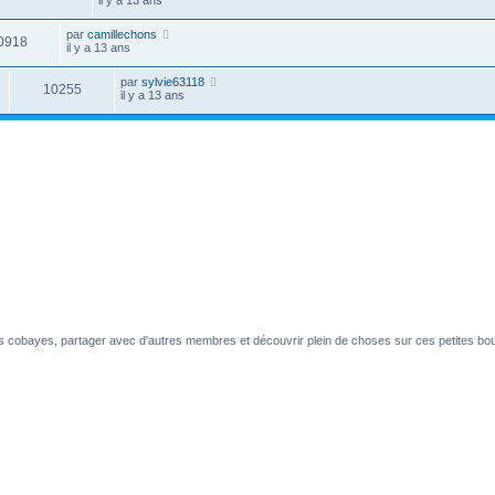
par
camillechons
0918
il y a 13 ans
par
sylvie63118
10255
il y a 13 ans
es cobayes, partager avec d'autres membres et découvrir plein de choses sur ces petites boul