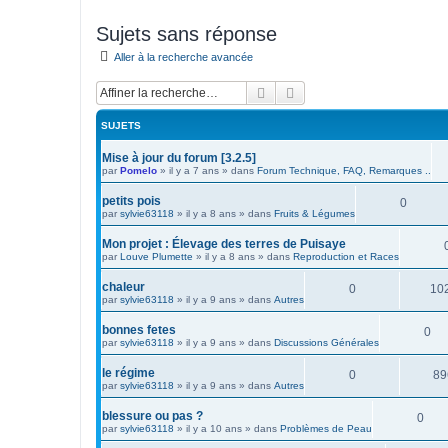
Sujets sans réponse
Aller à la recherche avancée
Rechercher
Recherche avancée
SUJETS
Mise à jour du forum [3.2.5]
par
Pomelo
»
il y a 7 ans
» dans
Forum Technique, FAQ, Remarques ..
petits pois
0
par
sylvie63118
»
il y a 8 ans
» dans
Fruits & Légumes
Mon projet : Élevage des terres de Puisaye
par
Louve Plumette
»
il y a 8 ans
» dans
Reproduction et Races
chaleur
0
10
par
sylvie63118
»
il y a 9 ans
» dans
Autres
bonnes fetes
0
par
sylvie63118
»
il y a 9 ans
» dans
Discussions Générales
le régime
0
89
par
sylvie63118
»
il y a 9 ans
» dans
Autres
blessure ou pas ?
0
par
sylvie63118
»
il y a 10 ans
» dans
Problèmes de Peau