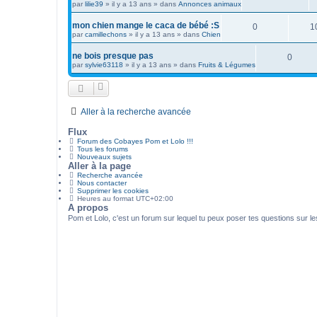
par
lilie39
»
il y a 13 ans
» dans
Annonces animaux
mon chien mange le caca de bébé :S
0
1
par
camillechons
»
il y a 13 ans
» dans
Chien
ne bois presque pas
0
par
sylvie63118
»
il y a 13 ans
» dans
Fruits & Légumes
Aller à la recherche avancée
Flux
Forum des Cobayes Pom et Lolo !!!
Tous les forums
Nouveaux sujets
Aller à la page
Recherche avancée
Nous contacter
Supprimer les cookies
Heures au format
UTC+02:00
A propos
Pom et Lolo, c'est un forum sur lequel tu peux poser tes questions sur l