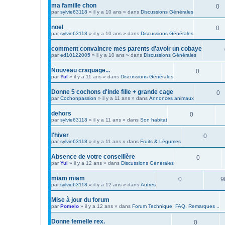
ma famille chon
0
par
sylvie63118
»
il y a 10 ans
» dans
Discussions Générales
noel
0
par
sylvie63118
»
il y a 10 ans
» dans
Discussions Générales
comment convaincre mes parents d'avoir un cobaye
par
ed10122005
»
il y a 10 ans
» dans
Discussions Générales
Nouveau craquage...
0
par
Yul
»
il y a 11 ans
» dans
Discussions Générales
Donne 5 cochons d'inde fille + grande cage
0
par
Cochonpassion
»
il y a 11 ans
» dans
Annonces animaux
dehors
0
par
sylvie63118
»
il y a 11 ans
» dans
Son habitat
l'hiver
0
par
sylvie63118
»
il y a 11 ans
» dans
Fruits & Légumes
Absence de votre conseillère
0
par
Yul
»
il y a 12 ans
» dans
Discussions Générales
miam miam
0
9
par
sylvie63118
»
il y a 12 ans
» dans
Autres
Mise à jour du forum
par
Pomelo
»
il y a 12 ans
» dans
Forum Technique, FAQ, Remarques ..
Donne femelle rex.
0