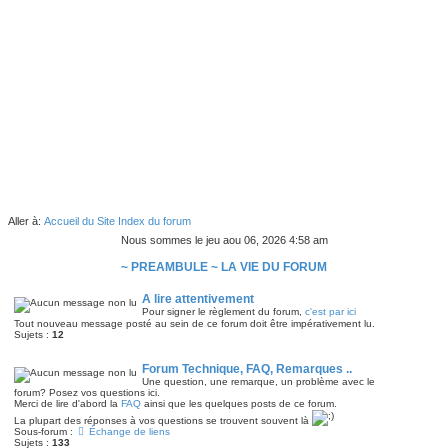
Aller à:
Accueil du Site
Index du forum
Nous sommes le jeu aou 06, 2026 4:58 am
~ PREAMBULE ~ LA VIE DU FORUM
A lire attentivement
Pour signer le règlement du forum,
c'est par ici
Tout nouveau message posté au sein de ce forum doit être impérativement lu.
Sujets :
12
Forum Technique, FAQ, Remarques ..
Une question, une remarque, un problème avec le
forum? Posez vos questions ici.
Merci de lire d'abord la
FAQ
ainsi que les quelques posts de ce forum.
La plupart des réponses à vos questions se trouvent souvent là
Sous-forum :
Échange de liens
Sujets :
133