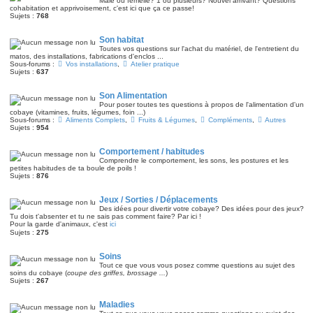
Mâle ou femelle? 1 ou plusieurs? Nouvel arrivant? Questions
cohabitation et apprivoisement, c'est ici que ça ce passe!
Sujets :
768
Son habitat
Toutes vos questions sur l'achat du matériel, de l'entretient du
matos, des installations, fabrications d'enclos ...
Sous-forums :
Vos installations
,
Atelier pratique
Sujets :
637
Son Alimentation
Pour poser toutes tes questions à propos de l'alimentation d'un
cobaye (vitamines, fruits, légumes, foin ...)
Sous-forums :
Aliments Complets
,
Fruits & Légumes
,
Compléments
,
Autres
Sujets :
954
Comportement / habitudes
Comprendre le comportement, les sons, les postures et les
petites habitudes de ta boule de poils !
Sujets :
876
Jeux / Sorties / Déplacements
Des idées pour divertir votre cobaye? Des idées pour des jeux?
Tu dois t'absenter et tu ne sais pas comment faire? Par ici !
Pour la garde d'animaux, c'est
ici
Sujets :
275
Soins
Tout ce que vous vous posez comme questions au sujet des
soins du cobaye (
coupe des griffes, brossage ...
)
Sujets :
267
Maladies