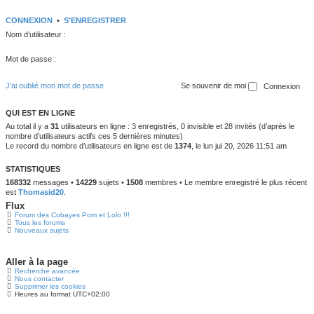
CONNEXION
•
S’ENREGISTRER
Nom d’utilisateur :
Mot de passe :
J’ai oublié mon mot de passe
Se souvenir de moi
QUI EST EN LIGNE
Au total il y a
31
utilisateurs en ligne : 3 enregistrés, 0 invisible et 28 invités (d’après le
nombre d’utilisateurs actifs ces 5 dernières minutes)
Le record du nombre d’utilisateurs en ligne est de
1374
, le lun jui 20, 2026 11:51 am
STATISTIQUES
168332
messages •
14229
sujets •
1508
membres • Le membre enregistré le plus récent
est
Thomasid20
.
Flux
Forum des Cobayes Pom et Lolo !!!
Tous les forums
Nouveaux sujets
Aller à la page
Recherche avancée
Nous contacter
Supprimer les cookies
Heures au format
UTC+02:00