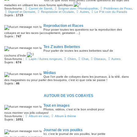
Tout ce que vous vous posez comme questions au sujet des
maladies en utilisant les sous forums spécifiques
Sous-forums :
Carnet de Santé
,
Soigner avec l'Homéopathie
,
Problèmes de Peau
,
Digestif et Dentaire
,
Respiratoire et Oculaire
,
Autres
,
Le P'tit coin du Paradis
Sujets :
1715
Reproduction et Races
Pour poser toutes tes questions sur la reproduction des
cobayes et sur les races (accouplement, gestation ...)
Sujets :
747
Tes Z'autes Bebettes
Pour parler de toutes les autres bebettes sauf de
cochons d'Inde
Sous-forums :
Lapin / Autres rongeurs
,
Chien
,
Chat
,
Oiseaux
,
Autres
Sujets :
674
Médias
Que l'on parle de cobayes dans les journaux, à la télé, dans
des magasines ou pour parler des bouquins, c'est ici que cela se passe !
Sujets :
46
AUTOUR DE VOS COBAYES
Tout en images
Pḧotos, vidéos, c'est ici le bon endroit pour
nous montrer vos jolis cobayes!
Sous-forums :
Album en vrac
,
Album à thème
Sujets :
1051
Journal de vos pouiiks
Ici, c'est le journal de vos pouiiks, leur petite