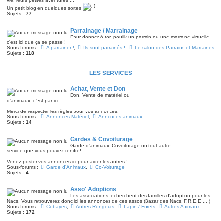
vie, leurs petites aventures ...
Un petit blog en quelques sortes
Sujets :
77
Parrainage / Marrainage
Pour donner à ton pouiik un parrain ou une marraine virtuelle,
c'est ici que ça se passe !
Sous-forums :
A parrainer !
,
Ils sont parrainés !
,
Le salon des Parrains et Marraines
Sujets :
118
LES SERVICES
Achat, Vente et Don
Don, Vente de matériel ou
d'animaux, c'est par ici.
Merci de respecter les règles pour vos annonces.
Sous-forums :
Annonces Matériel
,
Annonces animaux
Sujets :
14
Gardes & Covoiturage
Garde d'animaux, Covoiturage ou tout autre
service que vous pouvez rendre!
Venez poster vos annonces ici pour aider les autres !
Sous-forums :
Garde d'Animaux
,
Co-Voiturage
Sujets :
4
Asso' Adoptions
Les associations recherchent des familles d'adoption pour les
Nacs. Vous retrouverez donc ici les annonces de ces assos (Bazar des Nacs, F.R.E.E ... )
Sous-forums :
Cobayes
,
Autres Rongeurs
,
Lapin / Furets
,
Autres Animaux
Sujets :
172