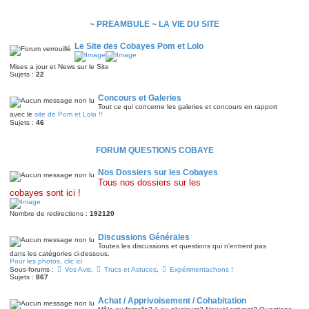
~ PREAMBULE ~ LA VIE DU SITE
Le Site des Cobayes Pom et Lolo
Mises a jour et News sur le Site
Sujets :
22
Concours et Galeries
Tout ce qui concerne les galeries et concours en rapport
avec le
site de Pom et Lolo !!
Sujets :
46
FORUM QUESTIONS COBAYE
Nos Dossiers sur les Cobayes
Tous nos dossiers sur les
cobayes sont ici !
Nombre de redirections :
192120
Discussions Générales
Toutes les discussions et questions qui n'entrent pas
dans les catégories ci-dessous.
Pour les photos, clic ici
Sous-forums :
Vos Avis
,
Trucs et Astuces
,
Expérimentachons !
Sujets :
867
Achat / Apprivoisement / Cohabitation